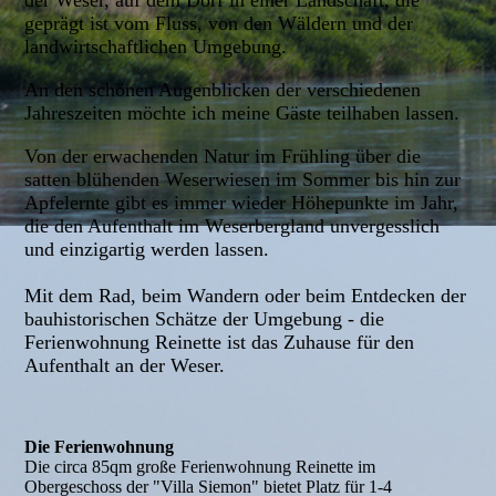
der Weser, auf dem Dorf in einer Landschaft, die
geprägt ist vom Fluss, von den Wäldern und der
landwirtschaftlichen Umgebung.
An den schönen Augenblicken der verschiedenen
Jahreszeiten möchte ich meine Gäste teilhaben lassen.
Von der erwachenden Natur im Frühling über die
satten blühenden Weserwiesen im Sommer bis hin zur
Apfelernte gibt es immer wieder Höhepunkte im Jahr,
die den Aufenthalt im Weserbergland unvergesslich
und einzigartig werden lassen.
Mit dem Rad, beim Wandern oder beim Entdecken der
bauhistorischen Schätze der Umgebung - die
Ferienwohnung Reinette ist das Zuhause für den
Aufenthalt an der Weser.
Die Ferienwohnung
Die circa 85qm große Ferienwohnung Reinette im
Obergeschoss der "Villa Siemon" bietet Platz für 1-4