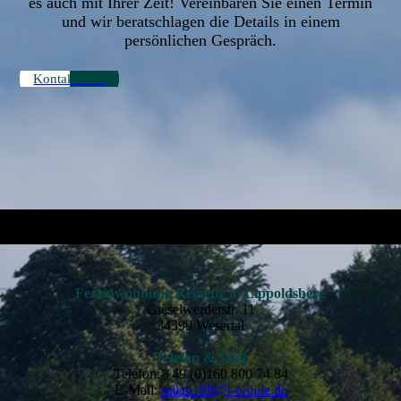
es auch mit Ihrer Zeit! Vereinbaren Sie einen Termin
und wir beratschlagen die Details in einem
persönlichen Gespräch.
Kontaktieren
Ferienwohnung Reinette in Lippoldsberg
Gieselwerderstr. 11
34399 Wesertal
Telefon & Mail
Telefon: +49 (0)160 800 74 84
E-Mail:
milan196@t-online.de