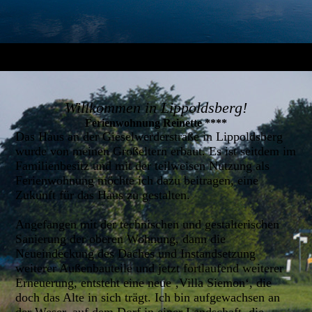
Willkommen in Lippoldsberg!
Ferienwohnung Reinette ****
Das Haus an der Gieselwerderstraße in Lippoldsberg
wurde von meinen Großeltern erbaut. Es ist seitdem im
Familienbesitz und mit der teilweisen Nutzung als
Ferienwohnung möchte ich dazu beitragen, eine
Zukunft für das Haus zu gestalten.
Angefangen mit der technischen und gestalterischen
Sanierung der oberen Wohnung, dann die
Neueindeckung des Daches und Instandsetzung
weiterer Außenbauteile und jetzt fortlaufend weiterer
Erneuerung, entsteht eine neue ‚Villa Siemon‘, die
doch das Alte in sich trägt. Ich bin aufgewachsen an